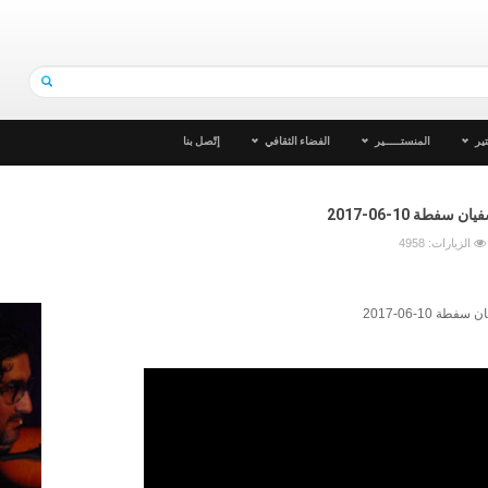
ير
المنستـــــير
الفضاء الثقافي
إتّصل بنا
طة 10-06-2017
الزيارات: 4958
10-06-2017