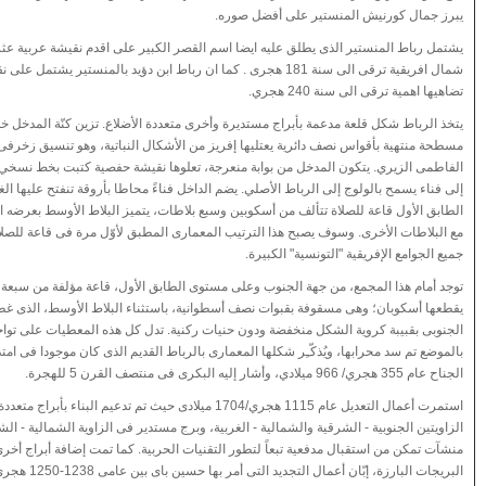
يبرز جمال كورنيش المنستير على أفضل صوره.
يشتمل رباط المنستير الذى يطلق عليه ايضا اسم القصر الكبير على اقدم نقيشة عربية عثر
شمال افريقية ترقى الى سنة 181 هجرى . كما ان رباط ابن دؤيد بالمنستير يشتمل 
تضاهيها اهمية ترقى الى سنة 240 هجري.
يتخذ الرباط شكل قلعة مدعمة بأبراج مستديرة وأخرى متعددة الأضلاع. تزين كنّة المدخل
مسطحة منتهية بأقواس نصف دائرية يعتليها إفريز من الأشكال النباتية، وهو تنسيق زخرفى
الفاطمى الزيري. يتكون المدخل من بوابة منعرجة، تعلوها نقيشة حفصية كتبت بخط نسخي. و
إلى فناء يسمح بالولوج إلى الرباط الأصلي. يضم الداخل فناءً محاطا بأروقة تنفتح عليها ال
الطابق الأول قاعة للصلاة تتألف من أسكوبين وسبع بلاطات، يتميز البلاط الأوسط بعرضه ال
مع البلاطات الأخرى. وسوف يصبح هذا الترتيب المعمارى المطبق لأوّل مرة فى قاعة للصلاة أم
جميع الجوامع الإفريقية "التونسية" الكبيرة.
توجد أمام هذا المجمع، من جهة الجنوب وعلى مستوى الطابق الأول، قاعة مؤلفة من سبعة 
يقطعها أسكوبان؛ وهى مسقوفة بقبوات نصف أسطوانية، باستثناء البلاط الأوسط، الذى غ
الجنوبى بقبيبة كروية الشكل منخفضة ودون حنيات ركنية. تدل كل هذه المعطيات على تواج
بالموضع تم سد محرابها، ويُذكّـِر شكلها المعمارى بالرباط القديم الذى كان موجودا فى امتدا
الجناح عام 355 هجري/ 966 ميلادي، وأشار إليه البكرى فى منتصف القرن 5 للهجرة.
استمرت أعمال التعديل عام 1115 هجري/1704 ميلادى حيث تم تدعيم البناء بأبر
الزاويتين الجنوبية - الشرقية والشمالية - الغربية، وبرج مستدير فى الزاوية الشمالية - ال
منشآت تمكن من استقبال مدفعية تبعاً لتطور التقنيات الحربية. كما تمت إضافة أبراج أخر