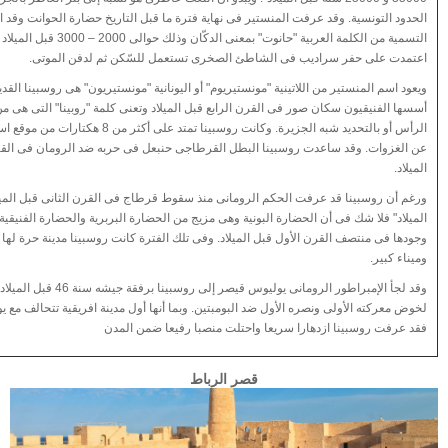
الحدود التونسية. وقد عرفت المنستير فى نهاية فترة ما قبل التاريخ حضارة الحوانت وقد
التسمية من الكلمة العربية "حانوت" بمعنى الدكّا
اعتمدت على حفر سراديب فى الشاطئ الصخرى تستعمل للسّكن ثم لدفن الموتى.
ويعود اسم المنستير من اللاتينية "مونستيريوم" أو اليونانية "مونستيريون" هى روسبينا القدي
أسسها الفنيقيون سكان صور فى القرن الرابع قبل الميلاد وتعنى كلمة "روبينا" التى هى م
الرأس أو بالتحديد شبه الجزيرة. وكانت روسبينا تمتد على أكثر
عن الغزوات. وقد ساعدت روسبينا البطل القرطاجى حنبعل فى حربه ضد الرومان فى القر
الميلاد.
الميلاد" فلا شك فى أن الحضارة البونية وهى مزيج من الحضارة البربرية والحضارة الفنيقية
وجودها فى منتصف القرن الأول قبل الميلاد. وفى تلك الفترة كانت روسبينا مدينة حرة له
وميناء كبير.
وقد لجأ الإمبراطور الرومانى يوليوس قيصر إلى 
لخوض معركته الأولى ونصره الأول ضد البومبتين. وبما أنها أول مدينة افريقية تتحالف مع 
فقد عرفت روسبينا ازدهارا سريعا واحتلت منصبا رفيعا ضمن المدن
قصر الرباط