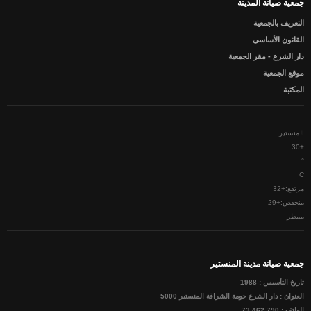
جمعية صيانة المدينة
التعريف بالجمعية
القانون الأساسي
دار الشرع - مقر الجمعية
موقع الجمعية
المكتبة
المنستير
30
+
°
C
مرتفع:
+
32
منخفض:
+
29
ممطر
جمعية صيانة مدينة المنستير
تاريخ التأسيس : 1988
العنوان : دار الشرع حومة الشراقة المنستير 5000
الهاتف : 790 462 73