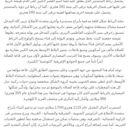
يشتمل رباط المنستير الذى يطلق عليه ايضا اسم القصر الكبير على اقدم نقيشة عربية
عثر عليها فى شمال افريقية ترقى الى سنة 181 هجرى . كما ان رباط ابن دؤيد بالمنستير
يشتمل على نقيشة اخرى تضاهيها اهمية ترقى الى سنة 240 هجري
.
يتخذ الرباط شكل قلعة مدعمة بأبراج مستديرة وأخرى متعددة الأضلاع. تزين كنّة المدخل
خمسة مشاك مسطحة منتهية بأقواس نصف دائرية يعتليها إفريز من الأشكال النباتية، وهو
تنسيق زخرفى يميز الأسلوب الفاطمى الزيري. يتكون المدخل من بوابة منعرجة، تعلوها
نقيشة حفصية كتبت بخط نسخي. وتؤدى البوابة إلى فناء يسمح بالولوج إلى الرباط
الأصلي. يضم الداخل فناءً محاطا بأروقة تنفتح عليها الغرف. ويأوى الطابق الأول قاعة
للصلاة تتألف من أسكوبين وسبع بلاطات، يتميز البلاط الأوسط بعرضه الكبير مقارنة مع
البلاطات الأخرى. وسوف يصبح هذا الترتيب المعمارى المطبق لأوّل مرة فى قاعة للصلاة
أمراً ثابتاً فى جميع الجوامع الإفريقية "التونسية" الكبيرة
.
توجد أمام هذا المجمع، من جهة الجنوب وعلى مستوى الطابق الأول، قاعة مؤلفة من
سبعة بلاطات يقطعها أسكوبان؛ وهى مسقوفة بقبوات نصف أسطوانية، باستثناء البلاط
الأوسط، الذى غطى نصفه الجنوبى بقبيبة كروية الشكل منخفضة ودون حنيات ركنية. تدل
كل هذه المعطيات على تواجد قاعة للصلاة بالموضع تم سد محرابها، ويُذكّـِر شكلها
المعمارى بالرباط القديم الذى كان موجودا فى امتدادها. بنى هذا الجناح عام 355 هجري/
966 ميلادي، وأشار إليه البكرى فى منتصف القرن 5 للهجرة
.
استمرت أعمال التعديل عام 1115 هجري/1704 ميلادى حيث تم تدعيم البناء بأبراج
متعددة الأضلاع فى الزاويتين الجنوبية - الشرقية والشمالية - الغربية، وبرج مستدير فى
الزاوية الشمالية - الشرقية، وهى منشآت تمكن من استقبال مدفعية تبعاً لتطور التقنيات
الحربية. كما تمت إضافة أبراج أخرى، وبالأخص البريجات البارزة، إبّان أعمال التجديد التى