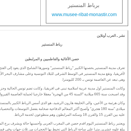
برباط المنستير
www.musee-ribat-monastir.com
نشر ـ العرب أونلاين
رباط المنستير
حصن الأغالبة والفاطميين و المرابطين
تعرف مدينة المنستير بحصنها الكبير "رباط المنستير" وسورها الشامخ الذى يعود إلى الفتح
لأفريقيا، وتقع مدينة المنستير فى الوسط الشرقى للبلاد التونسية وعلى مشارف البحر ال
وهى تبعد عن العاصمة تونس بـ 200 كليومترا.
وكانت المنستير أول مدينة عربية اسلامية تبنى فى افريقيا، وكانت تضم تونس الحالية وجزء
وقد اصبحت سنة 665 ميلادية "السنة 45 من الهجرة" معقلا خارجيا لحماية العاصمة القيروان.
ميلادى "سنة 180 هجري" وأصبح أكثر المعالم الدفاعية ضخامة بفضل التوسعات والتحصي
عليه بين القرن 15 والقرن 18 وسكنه المرابطون وهم متطوعون لخدمة الرباط.
ويعتبر رباط المنستير اليوم اقدم حصن فى المغرب العربى وأحسنها حالة ويشرف برج المر
يبلغ علوه عشرين مترا على ساحة الرباط التى تحيط بها الحجرات من ثلاث جهات وفى قمة 