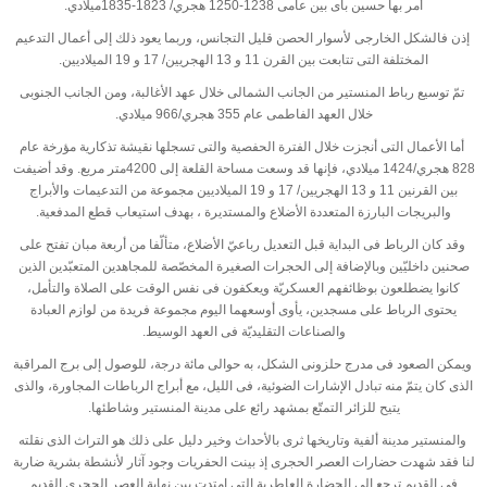
أمر بها حسين باى بين عامى 1238-1250 هجري/ 1823-1835ميلادي
.
إذن فالشكل الخارجى لأسوار الحصن قليل التجانس، وربما يعود ذلك إلى أعمال التدعيم
المختلفة التى تتابعت بين القرن 11 و 13 الهجريين/ 17 و 19 الميلاديين
.
تمّ توسيع رباط المنستير من الجانب الشمالى خلال عهد الأغالبة، ومن الجانب الجنوبى
خلال العهد الفاطمى عام 355 هجري/966 ميلادي
.
أما الأعمال التى أنجزت خلال الفترة الحفصية والتى تسجلها نقيشة تذكارية مؤرخة عام
828 هجري/1424 ميلادي، فإنها قد وسعت مساحة القلعة إلى 4200متر مربع. وقد أضيفت
بين القرنين 11 و 13 الهجريين/ 17 و 19 الميلاديين مجموعة من التدعيمات والأبراج
والبريجات البارزة المتعددة الأضلاع والمستديرة ، بهدف استيعاب قطع المدفعية
.
وقد كان الرباط فى البداية قبل التعديل رباعيّ الأضلاع، متألّفا من أربعة مبان تفتح على
صحنين داخليّين وبالإضافة إلى الحجرات الصغيرة المخصّصة للمجاهدين المتعبّدين الذين
كانوا يضطلعون بوظائفهم العسكريّة ويعكفون فى نفس الوقت على الصلاة والتأمل،
يحتوى الرباط على مسجدين، يأوى أوسعهما اليوم مجموعة فريدة من لوازم العبادة
والصناعات التقليديّة فى العهد الوسيط
.
ويمكن الصعود فى مدرج حلزونى الشكل، به حوالى مائة درجة، للوصول إلى برج المراقبة
الذى كان يتمّ منه تبادل الإشارات الضوئية، فى الليل، مع أبراج الرباطات المجاورة، والذى
يتيح للزائر التمتّع بمشهد رائع على مدينة المنستير وشاطئها
.
والمنستير مدينة ألفية وتاريخها ثرى بالأحداث وخير دليل على ذلك هو التراث الذى نقلته
لنا فقد شهدت حضارات العصر الحجرى إذ بينت الحفريات وجود آثار لأنشطة بشرية ضاربة
فى القديم ترجع إلى الحضارة العاطرية التى امتدت بين نهاية العصر الحجرى القديم