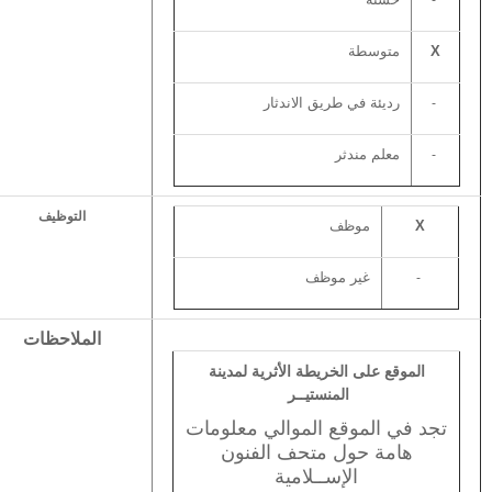
-
X
متوسطة
رديئة في طريق الاندثار
-
معلم مندثر
-
التوظيف
X
موظف
غير موظف
-
الملاحظات
الموقع على الخريطة الأثرية لمدينة
المنستيــر
تجد في الموقع الموالي معلومات
هامة حول متحف الفنون
الإســلامية