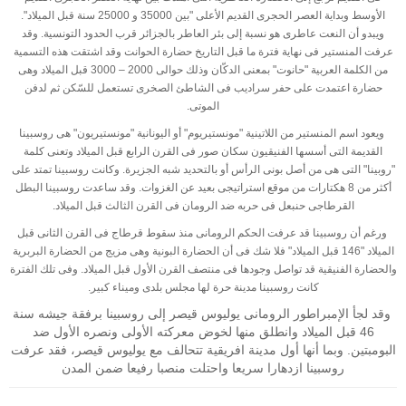
الأوسط وبداية العصر الحجرى القديم الأعلى "بين 35000 و 25000 سنة قبل الميلاد".
ويبدو أن النعت عاطرى هو نسبة إلى بئر العاطر بالجزائر قرب الحدود التونسية. وقد
عرفت المنستير فى نهاية فترة ما قبل التاريخ حضارة الحوانت وقد اشتقت هذه التسمية
من الكلمة العربية "حانوت" بمعنى الدكّان وذلك حوالى 2000 – 3000 قبل الميلاد وهى
حضارة اعتمدت على حفر سراديب فى الشاطئ الصخرى تستعمل للسّكن ثم لدفن
الموتى
.
ويعود اسم المنستير من اللاتينية "مونستيريوم" أو اليونانية "مونستيريون" هى روسبينا
القديمة التى أسسها الفنيقيون سكان صور فى القرن الرابع قبل الميلاد وتعنى كلمة
"روبينا" التى هى من أصل بونى الرأس أو بالتحديد شبه الجزيرة. وكانت روسبينا تمتد على
أكثر من 8 هكتارات من موقع استراتيجى بعيد عن الغزوات. وقد ساعدت روسبينا البطل
القرطاجى حنبعل فى حربه ضد الرومان فى القرن الثالث قبل الميلاد
.
ورغم أن روسبينا قد عرفت الحكم الرومانى منذ سقوط قرطاج فى القرن الثانى قبل
الميلاد "146 قبل الميلاد" فلا شك فى أن الحضارة البونية وهى مزيج من الحضارة البربرية
والحضارة الفنيقية قد تواصل وجودها فى منتصف القرن الأول قبل الميلاد. وفى تلك الفترة
كانت روسبينا مدينة حرة لها مجلس بلدى وميناء كبير
.
وقد لجأ الإمبراطور الرومانى يوليوس قيصر إلى روسبينا برفقة جيشه سنة
46 قبل الميلاد وانطلق منها لخوض معركته الأولى ونصره الأول ضد
البومبتين. وبما أنها أول مدينة افريقية تتحالف مع يوليوس قيصر، فقد عرفت
روسبينا ازدهارا سريعا واحتلت منصبا رفيعا ضمن المدن