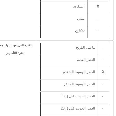
X
عسكري
ألبوم الصور
أخبار المنستير
مدني
-
التهـــاني
تذكاري
-
الوفيـــات
حـالة الطقس
الفترة التي يعود إليها المع
ما قبل التاريخ
-
أصداء المنستير في الإعلام
فترة التّأسيس
الأخبار
العصر القديم
-
المنستـــــير
X
العصر الوسيط المتقدم
المنستـــــيرعبر العصور
العصر الوسيط المتأخر
-
خــارطة المنستير
معالم تاريخية
العصر الحديث قبل ق 18
-
مواقع أثرية
العصر الحديث قبل ق 20
-
الفضاء الثقافي