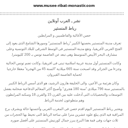
www.musee-ribat-monastir.com
:::::::::::::::::::::::::::::::::::::::::::::::::::::::::::::::::::::::::::::::::::::::
نشر ـ العرب أونلاين
رباط المنستير
حصن الأغالبة والفاطميين و المرابطين
تعرف مدينة المنستير بحصنها الكبير "رباط المنستير" وسورها الشامخ الذى يعود إلى
الفتح العربى لأفريقيا، وتقع مدينة المنستير فى الوسط الشرقى للبلاد التونسية وعلى
مشارف البحر الأبيض المتوسط وهى تبعد عن العاصمة تونس بـ 200 كليومترا
.
وكانت المنستير أول مدينة عربية اسلامية تبنى فى افريقيا، وكانت تضم تونس الحالية
وجزءا من الجزائر وقد اصبحت سنة 665 ميلادية "السنة 45 من الهجرة" معقلا خارجيا
لحماية العاصمة القيروان
.
وكان هرثمة بن الأعين، والى الخليفة هارون الرشيد، هو الذى أسس الرباط الكبير
بالمنستير سنة 796 ميلادى "سنة 180 هجري" وأصبح أكثر المعالم الدفاعية ضخامة بفضل
التوسعات والتحصيانات التى أدخلت عليه بين القرن 15 والقرن 18 وسكنه المرابطون
وهم متطوعون لخدمة الرباط
.
ويعتبر رباط المنستير اليوم اقدم حصن فى المغرب العربى وأحسنها حالة ويشرف برج
المراقبة فيه الذى يبلغ علوه عشرين مترا على ساحة الرباط التى تحيط بها الحجرات من
ثلاث جهات وفى قمة هذا البرج يبرز جمال كورنيش المنستير على أفضل صوره
.