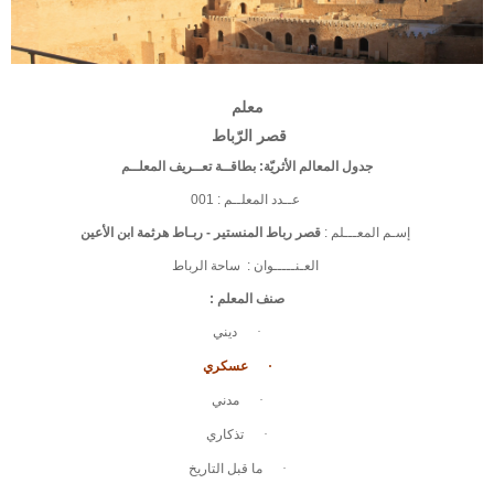
معلم
قصر الرّباط
جدول المعالم الأثريّة: بطاقــة تعــريف المعلــم
عــدد المعلــم
:
001
إسـم المعـــلم
:
قصر رباط المنستير - ربـاط هرثمة ابن الأعين
العـنـــــوان
:
ساحة الرباط
صنف المعلم
:
·
ديني
·
عسكري
·
مدني
·
تذكاري
·
ما قبل التاريخ