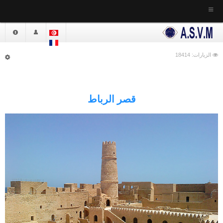
إستقبال
الجمعية
الزيارات: 18414
أخبار الجمعية
التعريف بالجمعية
قصر الرباط
القـانون الأساسي
النظام الداخلي
دار الشـرع - مقر الجمعية
موقع الجمعية
المكتبـــة
الدراســات
أعضــاء الهيئة المديرة
الهيئة الحالية
الهيئاة السابقة