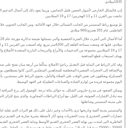
1835ميلادي.
إذن فالشكل الخارجى لأسوار الحصن قليل التجانس، وربما يعود ذلك إلى أعمال التدعيم ال
تتابعت بين القرن 11 و 13 الهجريين/ 17 و 19 الميلاديين.
تمّ توسيع رباط المنستير من الجانب الشمالى خلال عهد الأغالبة، ومن الجانب الجنوبى خلال
الفاطمى عام 355 هجري/966 ميلادي.
17 و 19 الميلاديين مجموعة من التدعيمات والأبراج والبريجات البارزة المتعددة الأضلاع و
بهدف استيعاب قطع المدفعية.
وقد كان الرباط فى البداية قبل التعديل رباعيّ الأضلاع، متألّفا من أربعة مبان تفتح على صح
وبالإضافة إلى الحجرات الصغيرة المخصّصة للمجاهدين المتعبّدين الذين كانوا يضطلعون بو
العسكريّة ويعكفون فى نفس الوقت على الصلاة والتأمل، يحتوى الرباط على مسجدين، يأ
اليوم مجموعة فريدة من لوازم العبادة والصناعات التقليديّة فى العهد الوسيط.
ويمكن الصعود فى مدرج حلزونى الشكل، به حوالى مائة درجة، للوصول إلى برج المراقبة ال
منه تبادل الإشارات الضوئية، فى الليل، مع أبراج الرباطات المجاورة، والذى يتيح للزائر التم
على مدينة المنستير وشاطئها.
والمنستير مدينة ألفية وتاريخها ثرى بالأحداث وخير دليل على ذلك هو التراث الذى نقلته ل
حضارات العصر الحجرى إذ بينت الحفريات وجود آثار لأنشطة بشرية ضاربة فى القديم ترجع
العاطرية التى امتدت بين نهاية العصر الحجرى القديم الأوسط وبداية العصر الحجرى القديم 
35000 و 25000 سنة قبل الميلاد". ويبدو أن النعت عاطرى هو نسبة إلى بئر العاطر بال