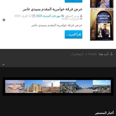
الأجندا الثقـــــــافية
عرض فرقة عوامرية المقدم بسيدي عامر
المنستير في عيون الشعراء
مدير الموقع
مهرجان المدينة 2023
12 أفريل 2023
الزيارات: 3145
المنستير في عيون الفنــانين
عرض فرقة عوامرية المقدم بسيدي عامر
أعلام المنستير
اِقرأ المزيد...
ألبوم الصور
إتّصل بنا
أنت هنا:
Home
التظاهرات
أخبار المنستير