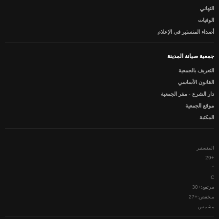
التهاني
الوفيات
أصداء المنستير في الإعلام
جمعية صيانة المدينة
التعريف بالجمعية
القانون الأساسي
دار الشرع - مقر الجمعية
موقع الجمعية
المكتبة
المنستير
29
+
°
C
مرتفع:
+
30
منخفض:
+
27
مشمس