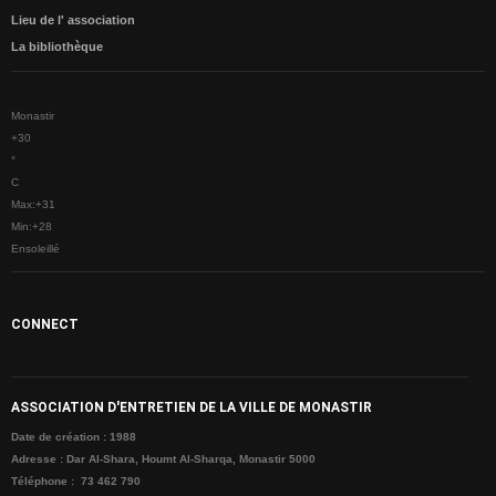
Lieu de l' association
CONTACTE
La bibliothèque
Monastir
+
30
°
C
Max:
+
31
Min:
+
28
Ensoleillé
CONNECT
ASSOCIATION D'ENTRETIEN DE LA VILLE DE MONASTIR
Date de création : 1988
Adresse : Dar Al-Shara, Houmt Al-Sharqa, Monastir 5000
Téléphone : 73 462 790