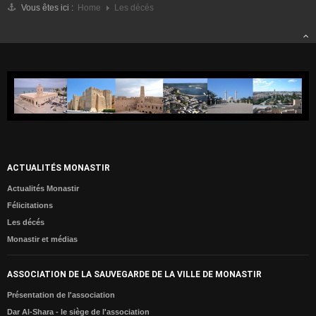
Vous êtes ici :
Home
Les décés
Météo
Monastir dans les Médias
Les Actualités
MONASTIR
Monastir entre passé et présent
Carte de Monastir
Monuments Historiques
ACTUALITÉS MONASTIR
Sites Archéologiques
Actualités Monastir
ESPACE CULTUREL
Félicitations
Agenda Culturelle
Les décés
Monastir et médias
Monastir aux yeux des Poètes
Monastir aux yeux des Artistes
ASSOCIATION DE LA SAUVEGARDE DE LA VILLE DE MONASTIR
Des célébrités de Monastir
Présentation de l'association
Album Photos
Dar Al-Shara - le siège de l'association