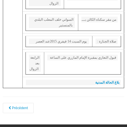
الزوال
Presidents de l'ASVM
L'élection
من مقر سكناه الكائن بـــ
السواني خلف المعلب البلدي
بالمنستير
Activités de l'Association
ACTIVITÉS
: صلاة الجنازة
يوم السبت 14 فيفري 2015عند العصر
Fête de la ville 2017
Fête de la ville 2016
قبول التعازي بمقبرة الإمام المازري على الساعة
الرابعة
بعد
Fête de la ville 2015
الزوال
Le Colloque Scientifique National : Kairouan et Monastir..Histoire et
Civilisation
بلاغ الحالة المدنية
Le sixième Symposium international sur le patrimoine architectural
méditerranéen
NEWS DE MONASTIR
Précédent
Félicitations
Condoléances