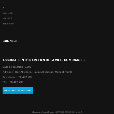
°
CONTACTE
C
Max:
+
30
Min:
+
28
Ensoleillé
CONNECT
ASSOCIATION D'ENTRETIEN DE LA VILLE DE MONASTIR
Date de création : 1988
Adresse : Dar Al-Shara, Houmt Al-Sharqa, Monastir 5000
Téléphone : 73 462 790
FAX : 73 462 790
Plus sur l'association
جميع الحقوق محفوظة asvmonastir.org - 2015