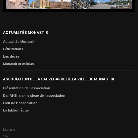
Météo
Monastir dans les Médias
Les Actualités
ACTUALITÉS MONASTIR
MONASTIR
Actualités Monastir
Monastir entre passé et présent
Félicitations
Carte de Monastir
Les décés
Monastir et médias
Monuments Historiques
Sites Archéologiques
ASSOCIATION DE LA SAUVEGARDE DE LA VILLE DE MONASTIR
ESPACE CULTUREL
Présentation de l'association
Dar Al-Shara - le siège de l'association
Agenda Culturelle
Lieu de l' association
Monastir aux yeux des Poètes
La bibliothèque
Monastir aux yeux des Artistes
Des célébrités de Monastir
Monastir
Album Photos
+
30