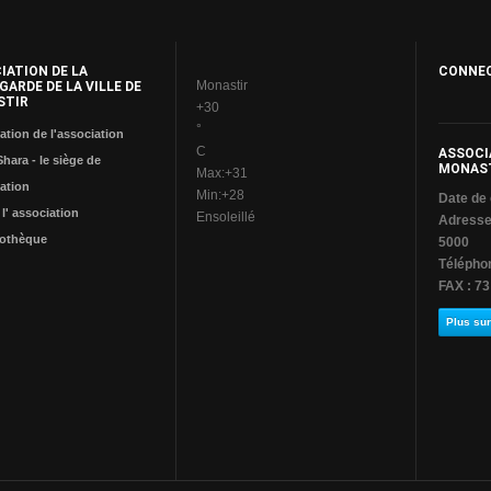
IATION DE LA
CONNE
Monastir
GARDE DE LA VILLE DE
STIR
+
30
°
ation de l'association
C
ASSOCIA
Shara - le siège de
MONAS
Max:
+
31
iation
Min:
+
28
Date de 
 l' association
Ensoleillé
Adresse 
iothèque
5000
Télépho
FAX : 73
Plus sur