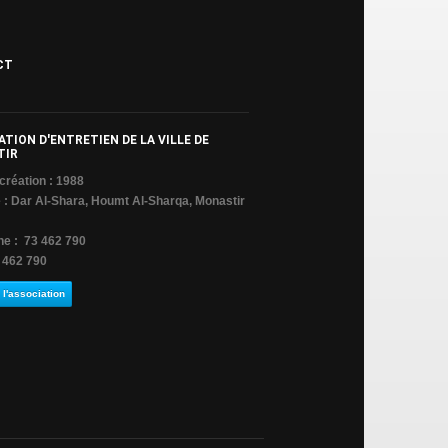
CT
TION D'ENTRETIEN DE LA VILLE DE
TIR
création : 1988
: Dar Al-Shara, Houmt Al-Sharqa, Monastir
ne : 73 462 790
 462 790
 l'association