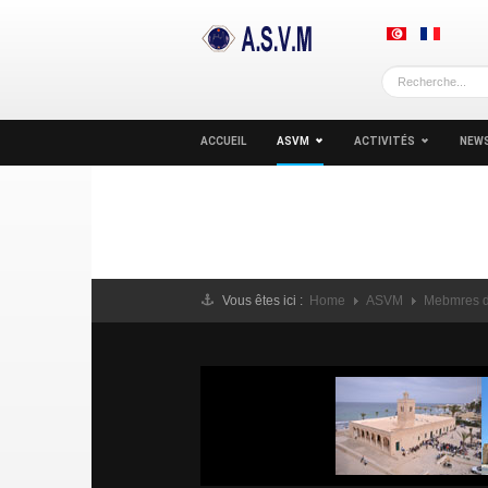
ACCUEIL
ASVM
ACTIVITÉS
NEWS
Vous êtes ici :
Home
ASVM
Mebmres d