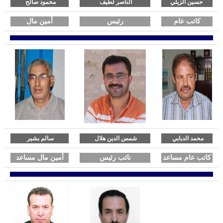
حسين الزيلي
الناصر لطيف
محمود صالح
Presidents de l'ASVM
كاتب عام
رئيس
أمين مال
L'élection
Activités de l'Association
ACTIVITÉS
Fête de la ville 2017
Fête de la ville 2016
Fête de la ville 2015
Le Colloque Scientifique National : Kairouan et Monastir..Histoire et
Civilisation
سالم بشير
شمس الدين هلال
محمد الدبابي
Le sixième Symposium international sur le patrimoine architectural
كاتب عام مساعد
نائب رئيس
أمين مال مساعد
méditerranéen
NEWS DE MONASTIR
Félicitations
Condoléances