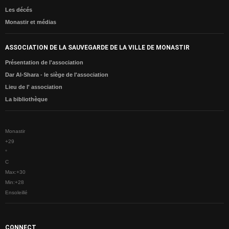
Les décés
Monastir et médias
ASSOCIATION DE LA SAUVEGARDE DE LA VILLE DE MONASTIR
Présentation de l'association
Dar Al-Shara - le siège de l'association
Lieu de l' association
La bibliothèque
Monastir
+
29
°
C
Max:
+
30
Min:
+
28
Ensoleillé
CONNECT