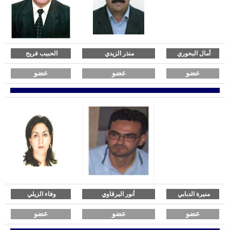
Météo
Monastir dans les Médias
Les Actualités
أمال البحوري
منذر الزيدي
الحبيب فريح
MONASTIR
عضو
عضو
عضو
Monastir entre passé et présent
Carte de Monastir
Monuments Historiques
Sites Archéologiques
ESPACE CULTUREL
Agenda Culturelle
Monastir aux yeux des Poètes
Monastir aux yeux des Artistes
منيرة الدبابي
أنور البرقاوي
وفاء الزيلي
Des célébrités de Monastir
عضو
عضو
عضو
Album Photos